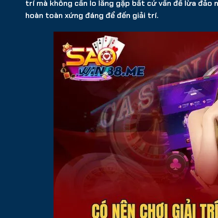
trí mà không cần lo lắng gặp bất cứ vấn đề lừa đảo 
hoàn toàn xứng đáng để đến giải trí.