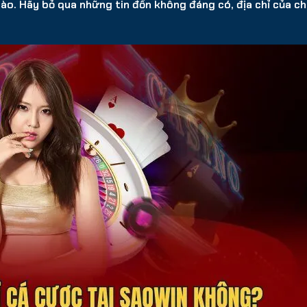
nào. Hãy bỏ qua những tin đồn không đáng có, địa chỉ của ch