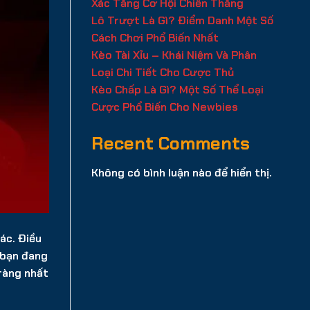
Xác Tăng Cơ Hội Chiến Thắng
Lô Trượt Là Gì? Điểm Danh Một Số
Cách Chơi Phổ Biến Nhất
Kèo Tài Xỉu – Khái Niệm Và Phân
Loại Chi Tiết Cho Cược Thủ
Kèo Chấp Là Gì? Một Số Thể Loại
Cược Phổ Biến Cho Newbies
Recent Comments
Không có bình luận nào để hiển thị.
ác. Điều
 bạn đang
 ràng nhất