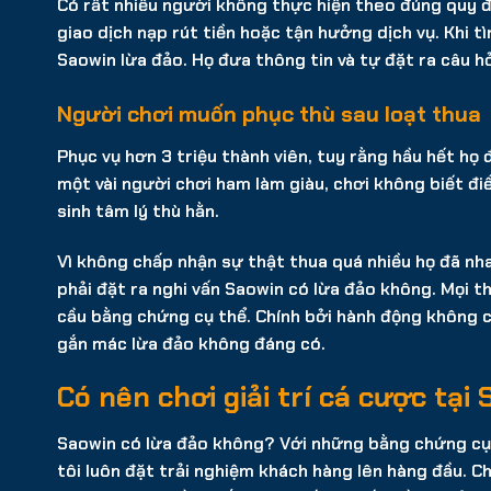
Có rất nhiều người không thực hiện theo đúng quy đ
giao dịch nạp rút tiền hoặc tận hưởng dịch vụ. Khi 
Saowin lừa đảo. Họ đưa thông tin và tự đặt ra câu h
Người chơi muốn phục thù sau loạt thua
Phục vụ hơn 3 triệu thành viên, tuy rằng hầu hết họ 
một vài người chơi ham làm giàu, chơi không biết đ
sinh tâm lý thù hằn.
Vì không chấp nhận sự thật thua quá nhiều họ đã nh
phải đặt ra nghi vấn Saowin có lừa đảo không. Mọi th
cầu bằng chứng cụ thể. Chính bởi hành động không chị
gắn mác lừa đảo không đáng có.
Có nên chơi giải trí cá cược tạ
Saowin có lừa đảo không? Với những bằng chứng cụ t
tôi luôn đặt trải nghiệm khách hàng lên hàng đầu. C