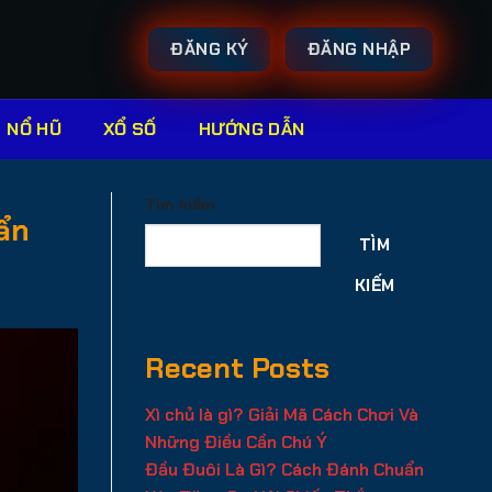
ĐĂNG KÝ
ĐĂNG NHẬP
NỔ HŨ
XỔ SỐ
HƯỚNG DẪN
Tìm kiếm
ẩn
TÌM
KIẾM
Recent Posts
Xì chủ là gì? Giải Mã Cách Chơi Và
Những Điều Cần Chú Ý
Đầu Đuôi Là Gì? Cách Đánh Chuẩn