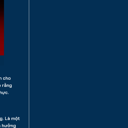
n cho
o rằng
thực.
g. Là một
nh hưởng