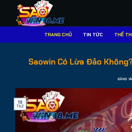
Bỏ
qua
nội
dung
TRANG CHỦ
TIN TỨC
THỂ T
Saowin Có Lừa Đảo Không?
ĐĂNG V
19
Th2