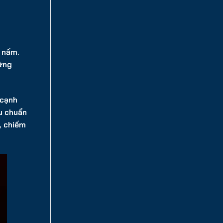
 nấm.
hững
 cạnh
ếu chuẩn
, chiếm