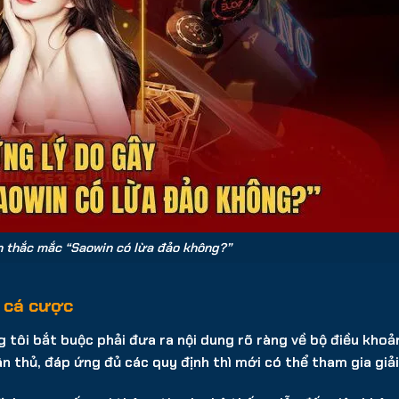
n thắc mắc “Saowin có lừa đảo không?”
a cá cược
 tôi bắt buộc phải đưa ra nội dung rõ ràng về bộ điều khoản
 thủ, đáp ứng đủ các quy định thì mới có thể tham gia giải 