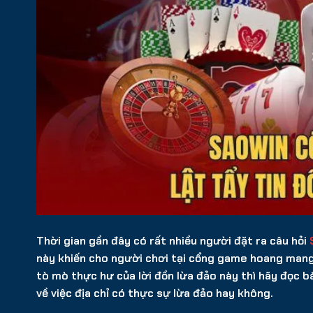
Thời gian gần đây có rất nhiều người đặt ra câu hỏi
này khiến cho người chơi tại cổng game hoang mang, 
tò mò thực hư của lời đồn lừa đảo này thì hãy đọc bà
về việc địa chỉ có thực sự lừa đảo hay không.