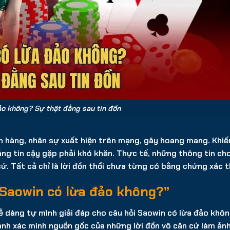
ảo không? Sự thật đằng sau tin đồn
ch hàng, nhân sự xuất hiện trên mạng, gây hoang mang. Khiế
áng tin cậy gặp phải khó khăn. Thực tế, những thông tin ch
ứ. Tất cả chỉ là lời đồn thổi chưa từng có bằng chứng xác 
“Saowin có lừa đảo không?”
ễ dàng tự mình giải đáp cho câu hỏi Saowin có lừa đảo khôn
hành xác minh nguồn gốc của những lời đồn vô căn cứ làm ả