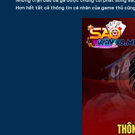
Những trận đấu đá gà được chúng tôi phát sóng sắc
Hơn hết tất cả thông tin cá nhân của game thủ cũn