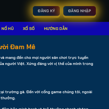
ĐĂNG KÝ
ĐĂNG NHẬP
NỔ HŨ
XỔ SỐ
HƯỚNG DẪN
gười Đam Mê
g và mang đến cho mọi người sân chơi trực tuyến
của người Việt. Xứng đáng với vị thế của mình trong
tại trường gà. Đến với cổng game chúng tôi, ngoài
n thưởng.