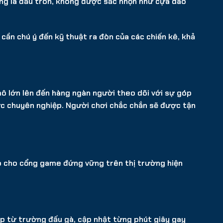
ung là đầu tròn, không được sắc nhọn như cựa dao
i cần chú ý đến kỹ thuật ra đòn của các chiến kê, khả
ô lớn lên đến hàng ngàn người theo dõi với sự góp
cực chuyên nghiệp. Người chơi chắc chắn sẽ được tận
úp cho cổng game đứng vững trên thị trường hiện
ếp từ trường đấu gà, cập nhật từng phút giây gay