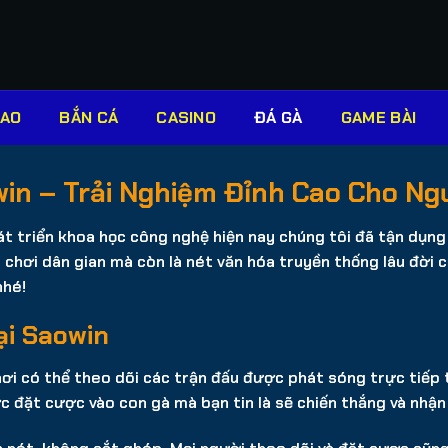
HAO
BẮN CÁ
CASINO
ĐÁ GÀ
GAME BÀI
in – Trải Nghiệm Đỉnh Cao Cho N
át triển khoa học công nghệ hiện nay chúng tôi đã tận dụn
ò chơi dân gian mà còn là nét văn hóa truyền thống lâu đời 
nhé!
ại Saowin
ơi có thể theo dõi các trận đấu được phát sóng trực tiếp 
c đặt cược vào con gà mà bạn tin là sẽ chiến thắng và nhậ