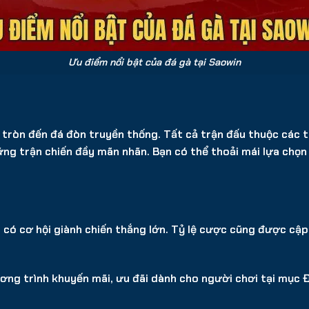
Ưu điểm nổi bật của đá gà tại Saowin
tròn đến đá đòn truyền thống. Tất cả trận đấu thuộc các t
g trận chiến đầy mãn nhãn. Bạn có thể thoải mái lựa chọn l
ên có cơ hội giành chiến thắng lớn. Tỷ lệ cược cũng được c
ng trình khuyến mãi, ưu đãi dành cho người chơi tại mục Đ