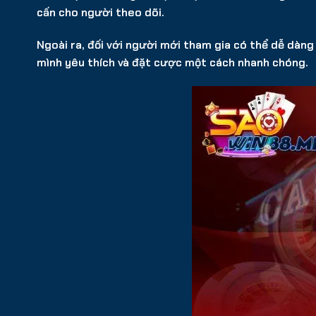
cấn cho người theo dõi.
Ngoài ra, đối với người mới tham gia có thể dễ dàng
mình yêu thích và đặt cược một cách nhanh chóng.