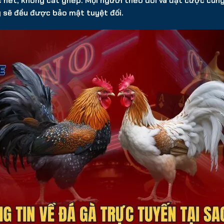
 nét, không cắt ghép. Mọi người theo dõi và đặt cược cũn
g sẽ đều được bảo mật tuyệt đối.