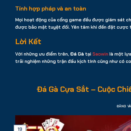
Tính hợp pháp và an toàn
Mọi hoạt động của cổng game đều được giám sát chặt
được bảo mật tuyệt đối. Yên tâm khi đến đặt cược t
Lời Kết
Với những ưu điểm trên,
Đá Gà
tại
Saowin
là một lự
trải nghiệm những trận đấu kịch tính cũng như có cơ 
Đá Gà Cựa Sắt – Cuộc Ch
ĐĂNG V
19