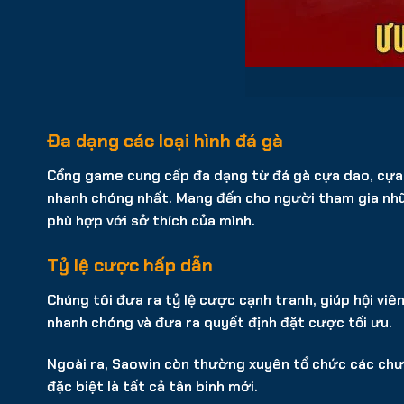
Đa dạng các loại hình đá gà
Cổng game cung cấp đa dạng từ đá gà cựa dao, cựa 
nhanh chóng nhất. Mang đến cho người tham gia nhữn
phù hợp với sở thích của mình.
Tỷ lệ cược hấp dẫn
Chúng tôi đưa ra tỷ lệ cược cạnh tranh, giúp hội vi
nhanh chóng và đưa ra quyết định đặt cược tối ưu.
Ngoài ra, Saowin còn thường xuyên tổ chức các chươ
đặc biệt là tất cả tân binh mới.