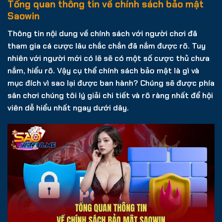
Tổng quan thông tin về chính sách bảo mật
Saowin
Thông tin nội dung về chính sách với người chơi đã
tham gia cá cược lâu chắc chắn đã nắm được rõ. Tuy
nhiên với người mới có lẽ sẽ có một số cược thủ chưa
nắm, hiểu rõ. Vậy cụ thể chính sách bảo mật là gì và
mục đích vì sao lại được ban hành? Chúng sẽ được phía
sân chơi chúng tôi lý giải chi tiết và rõ ràng nhất để hội
viên dễ hiểu nhất ngay dưới dây.