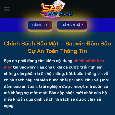
Bỏ
qua
nội
dung
ĐĂNG KÝ
ĐĂNG NHẬP
Chính Sách Bảo Mật – Saowin Đảm Bảo
Sự An Toàn Thông Tin
Bạn có phải đang tìm kiếm nội dung
chính sách bảo
mật
tại Saowin? Hãy chú ý khi cá cược trải nghiệm
những sản phẩm trên hệ thống, bắt buộc thông tin về
chính sách này hội viên buộc phải ghi nhớ. Như vậy mới
đảm bảo an toàn, trải nghiệm được mượt mà suôn sẻ
mà không sợ mất mát. Bản cập nhật mới nhất của bộ
điều khoản quy định về chính sách sẽ được chia sẻ
ngay!