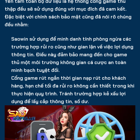
Yên tâm toàn bộ dữ liệu là hệ thống cổng game thu
thập đều sẽ sử dụng đúng với mục đích đã cam kết.
Đặc biệt với chính sách bảo mật cũng đã nói rõ chúng
đều nhằm:
Saowin sử dụng để minh danh tính phòng ngừa các
trường hợp rủi ro cũng như gian lận về việc lợi dụng
thông tin. Điều này đảm bảo mang đến cho game
thủ một môi trường không gian cá cược an toàn
minh bạch tuyệt đối.
Cổng game rút ngắn thời gian nạp rút cho khách
hàng, hạn chế tối đa rủi ro không cần thiết trong khi
thực hiện quy trình. Tránh trường hợp kẻ xấu lợi
dụng để lấy cắp thông tin, số dư.