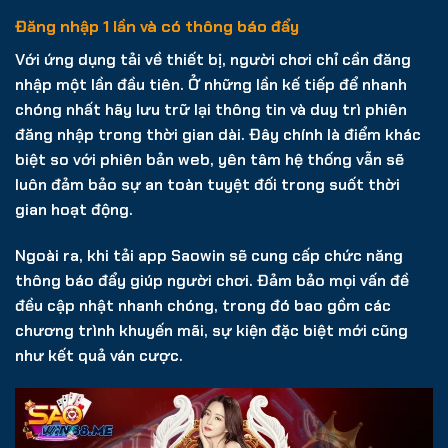
Đăng nhập 1 lần và có thông báo đẩy
Với ứng dụng tải về thiết bị, người chơi chỉ cần đăng
nhập một lần đầu tiên. Ở những lần kế tiếp để nhanh
chóng nhất hãy lưu trữ lại thông tin và duy trì phiên
đăng nhập trong thời gian dài. Đây chính là điểm khác
biệt so với phiên bản web, yên tâm hệ thống vẫn sẽ
luôn đảm bảo sự an toàn tuyệt đối trong suốt thời
gian hoạt động.
Ngoài ra, khi tải app Saowin sẽ cung cấp chức năng
thông báo đẩy giúp người chơi. Đảm bảo mọi vấn đề
đều cập nhật nhanh chóng, trong đó bao gồm các
chương trình khuyến mãi, sự kiện đặc biệt mới cũng
như kết quả ván cược.