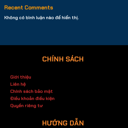
Recent Comments
Không có bình luận nào để hiển thị.
CHÍNH SÁCH
Giới thiệu
Liên hệ
Chính sách bảo mật
Điều khoản điều kiện
Quyền riêng tư
HƯỚNG DẪN