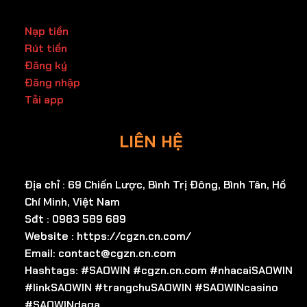
Nạp tiền
Rút tiền
Đăng ký
Đăng nhập
Tải app
LIÊN HỆ
Địa chỉ :
69 Chiến Lược, Bình Trị Đông, Bình Tân, Hồ
Chí Minh, Việt Nam
Sđt :
0983 589 689
Website : https://cgzn.cn.com/
Email:
contact@cgzn.cn.com
Hashtags: #SAOWIN #cgzn.cn.com #nhacaiSAOWIN
#linkSAOWIN #trangchuSAOWIN #SAOWINcasino
#SAOWINdaga